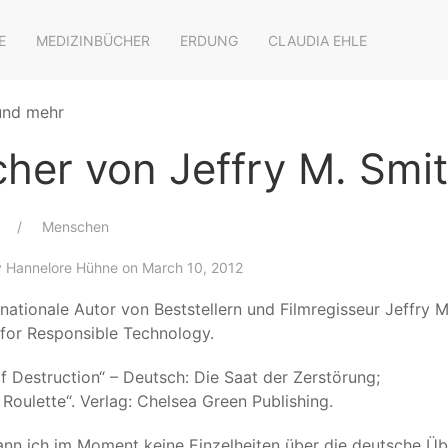
E
MEDIZINBÜCHER
ERDUNG
CLAUDIA EHLE
 und mehr
her von Jeffry M. Smi
Menschen
y
Hannelore Hühne
on March 10, 2012
rnationale Autor von Beststellern und Filmregisseur Jeffry 
e for Responsible Technology.
f Destruction“ – Deutsch: Die Saat der Zerstörung;
 Roulette“. Verlag: Chelsea Green Publishing.
ann ich im Moment keine Einzelheiten über die deutsche Ü