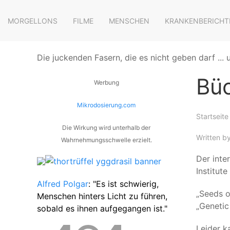
MORGELLONS
FILME
MENSCHEN
KRANKENBERICHT
Die juckenden Fasern, die es nicht geben darf ...
Büc
Werbung
Mikrodosierung.com
Startseite
Die Wirkung wird unterhalb der
Written b
Wahrnehmungsschwelle erzielt.
Der inte
Institut
Alfred Polgar
: "Es ist schwierig,
„Seeds o
Menschen hinters Licht zu führen,
„Genetic
sobald es ihnen aufgegangen ist."
Leider k